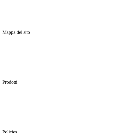
lg.camcom.it
Mappa del sito
Prodotti
Distretti Biologici
Territorio
Prodotti
PAT
DOP
IGP
Policies